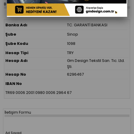
Banka Hesap Bilgilerimiz
Banka Adı
TC. GARANTİ BANKASI
Şube
Sinop
Şube Kodu
1098
Hesap Tipi
TRY
Hesap Adı
Gm Design Tekstil San. Tic. Ltd.
Şti.
Hesap No
6296467
IBAN No
TR69 0006 2001 0980 0006 2964 67
İletişim Formu
Ad Soyad