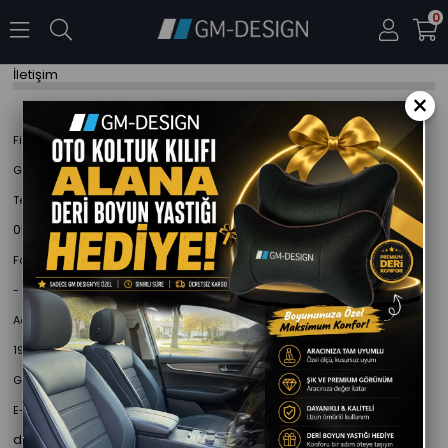
0
İletişim
×
Firma Adı
Gm-Design Tekstil San. Tic. Ltd.Şti.
Telefon
0553 837 88 57
Faks
-
Adres
19 MAYIS MAHALLESİ SİNOP CADDESİ NO:132/A
GERZE/SİNOP
E-posta
destek@gmdesign.com.tr