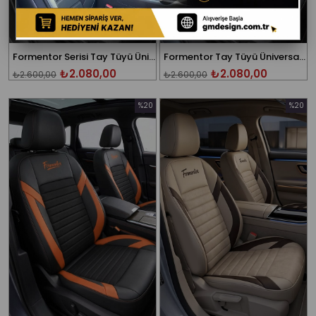
Formentor Serisi Tay Tüyü Üniversal Siyah Oto Koltuk Kılıfı
Formentor Tay Tüyü Üniversal Kırmızı Oto Koltuk Kılıfı
₺2.080,00
₺2.080,00
₺2.600,00
₺2.600,00
%20
%20
İndirim
İndirim
%20İndirim
%20İndi