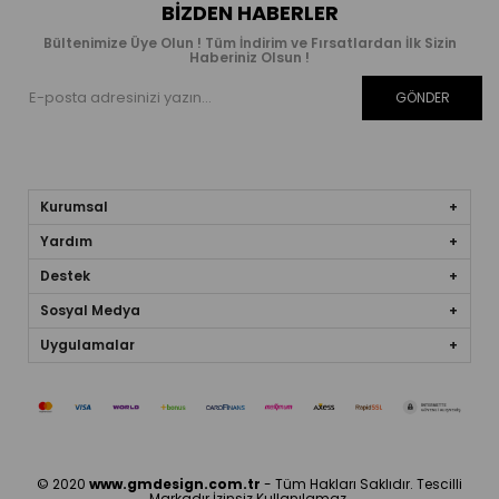
BIZDEN HABERLER
Bültenimize Üye Olun ! Tüm İndirim ve Fırsatlardan İlk Sizin
Haberiniz Olsun !
GÖNDER
Kurumsal
Yardım
Destek
Sosyal Medya
Uygulamalar
© 2020
www.gmdesign.com.tr
- Tüm Hakları Saklıdır. Tescilli
Markadır İzinsiz Kullanılamaz.