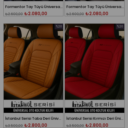
Formentor Tay Tüyü Üniversal Taba Oto Koltuk Kılıfı
Formentor Tay Tüyü Üniversal Bej Oto Koltuk Kılıfı
₺2.080,00
₺2.080,00
₺2.600,00
₺2.600,00
%20
%20
İndirim
İndirim
%20İndirim
%20İndi
İstanbul Serisi Taba Deri Üniversal Oto Koltuk Kılıfı - 5 Koltuk Tam Set
İstanbul Serisi Kırmızı Deri Üniversal Oto Koltuk Kılıfı - 5 Koltuk Tam Set
₺2.800,00
₺2.800,00
₺3.500,00
₺3.500,00