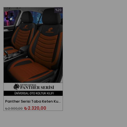
%20
İndirim
%20İndirim
Panther Serisi Taba Keten Kumaş Üniversal Oto Koltuk Kılıfı - 5 Koltuk Tam Set
₺2.320,00
₺2.900,00