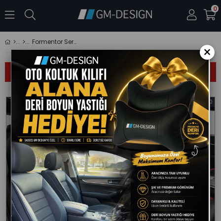
0
Formentor Serisi
×
Sıralama
Filtreleme
%20
%20
İndirim
İndirim
%20İndirim
%20İndi