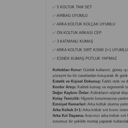
✅ 5 KOLTUK TAM SET
✅ AIRBAG UYUMLU
✅ ARKA KOLTUK KOLÇAK UYUMLU
✅ ÖN KOLTUK ARKASI CEP
✅ 3 KATMANLI KUMAŞ
✅ ARKA KOLTUK SIRT KISMI 2+1 UYUMLU
✅ ESNEK KUMAŞ POTLUK YAPMAZ
Koltukları Korur:
Günlük kullanım, güneş ışınl
yüzeyini bu tür zararlardan koruyarak ilk günk
Estetik ve Kişisel Dokunuş:
Farklı renk ve d
Konfor Artışı:
Kaliteli kumaş ve ergonomik tas
Değer Kaybını Önler:
Koltukların orijinal döş
Kolay Temizlik:
Hijyenin korunmasına yardımcı
Emniyet Kemerleri:
Arka koltuk oturma yerind
Arka Koltuk 2+1:
Arka koltuk sırt kısmı isteni
Arka Kol Dayama:
Aracınızı arka koltuk sırt
sorunsuz bir şekilde montaj yaparak kullanılabi