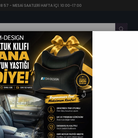
57 - MESAİ SAATLERİ HAFTA İÇİ: 10:00-17:00
CARİ OTO KOLTUK KILIFI
OTO KOLTUK MİNDERİ
OTO P
o Koltuk Kılıfı
Gm Design
Formentor Tay Tüyü Üniversal Kırmızı Oto Koltuk Kılı
(GR07237)
Satın Alma Seçenekleri