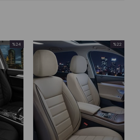
%24
%22
İndirim
İndirim
%24İndirim
%22İndirim