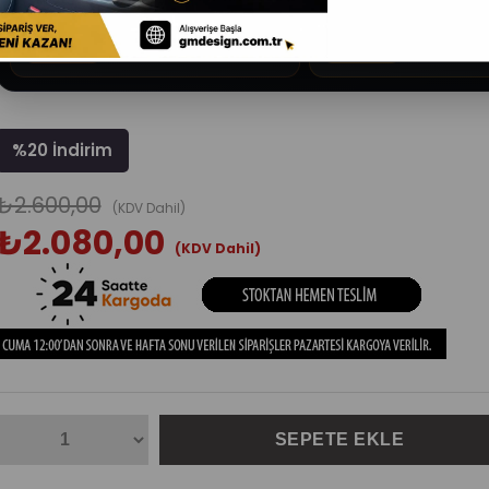
Trendyol
Hepsiburad
hepsiburada
trendyol
Güncel fiyatı görüntüle
%
20
İndirim
₺2.600,00
(KDV Dahil)
₺2.080,00
(KDV Dahil)