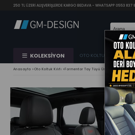
250 TL ÜZERİ ALIŞVERİŞLERDE KARGO BEDAVA - WHATSAPP 0553 837 88 
KOLEKSİYON
OTO KOLTUK KILIFI
Tİ
Anasayfa
>
Oto Koltuk Kılıfı
>
Formentor Tay Tüyü Üniversal Kırmızı Ot