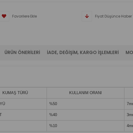
Favorilere Ekle
Fiyat Düşünce Haber 
ÜRÜN ÖNERILERI
İADE, DEĞIŞIM, KARGO İŞLEMLERI
MO
KUMAŞ TÜRÜ
KULLANIM ORANI
ÜYÜ
%50
7m
T
%40
3m
%10
4m