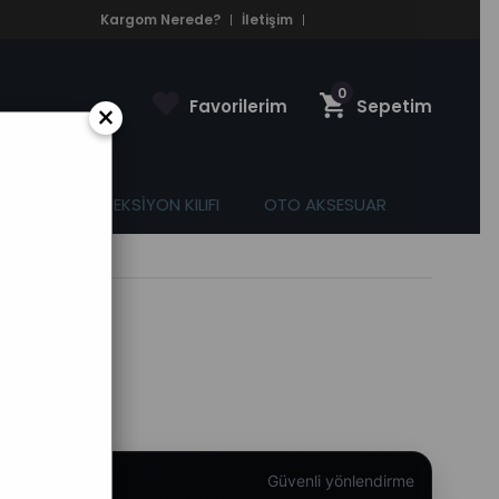
Kargom Nerede?
İletişim
0
Favorilerim
Sepetim
×
ASPAS
DİREKSİYON KILIFI
OTO AKSESUAR
fı
Güvenli yönlendirme