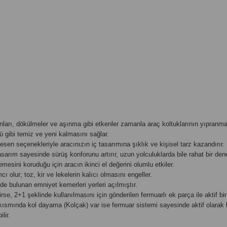
arı, dökülmeler ve aşınma gibi etkenler zamanla araç koltuklarının yıpranması
ü gibi temiz ve yeni kalmasını sağlar.
esen seçenekleriyle aracınızın iç tasarımına şıklık ve kişisel tarz kazandırır.
arım sayesinde sürüş konforunu artırır, uzun yolculuklarda bile rahat bir den
emesini koruduğu için aracın ikinci el değerini olumlu etkiler.
 olur; toz, kir ve lekelerin kalıcı olmasını engeller.
e bulunan emniyet kemerleri yerleri açılmıştır.
rse, 2+1 şeklinde kullanılmasını için gönderilen fermuarlı ek parça ile aktif bir ş
 kısmında kol dayama (Kolçak) var ise fermuar sistemi sayesinde aktif olarak 
lir.