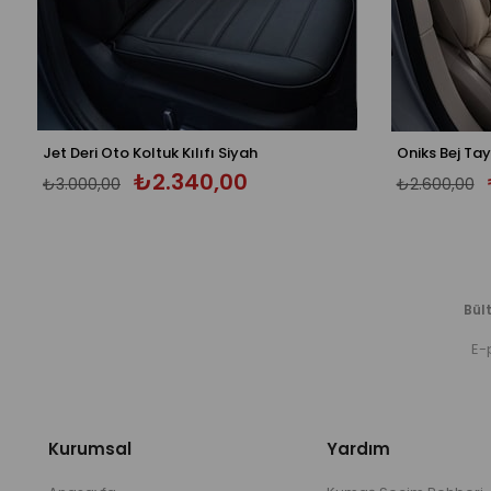
ka 5 Koltuk Tam Set - Üniversal
Jet Deri Oto Koltuk Kılıfı Siyah
₺2.340,00
₺3.000,00
₺2.600,00
Bült
Kurumsal
Yardım