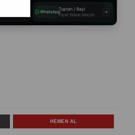
a
Toptan / Bayi
WhatsApp
Güncel fiyatı görüntüle
Fiyat listesi isteyin