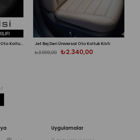
Dark Carbon Tay Tüyü Üniversal Oto Koltuk Kılıfı - 5 Koltuk Tam Set
Jet Bej Deri Üniversal Oto Koltuk Kılıfı
₺2.340,00
₺3.000,00
 !
dya
Uygulamalar