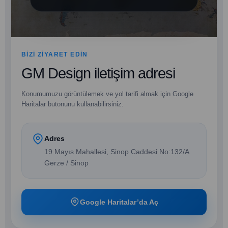
BIZI ZIYARET EDIN
GM Design iletişim adresi
Konumumuzu görüntülemek ve yol tarifi almak için Google
Haritalar butonunu kullanabilirsiniz.
Adres
19 Mayıs Mahallesi, Sinop Caddesi No:132/A
Gerze / Sinop
Google Haritalar’da Aç