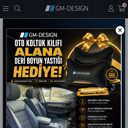
0
×
GM Design Müşteri İletişim Merkezi
GM Design ile
İletişime
Geçin
Sorularınız, ürünlerimiz hakkında detaylı bilgi talepleriniz veya
siparişlerinizle ilgili destek ihtiyaçlarınız için GM Design
ekibiyle iletişime geçebilirsiniz. Oto koltuk kılıfı modellerimiz,
kumaş seçeneklerimiz, araç uyumluluğu ve montaj süreçleri
hakkında size yardımcı olmaktan memnuniyet duyarız.