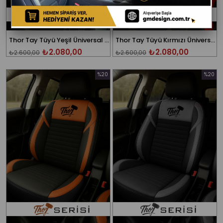
Thor Tay Tüyü Yeşil Üniversal Oto Koltuk Kılıfı
Thor Tay Tüyü Kırmızı Üniversal Oto Koltuk Kılıfı
₺2.080,00
₺2.080,00
₺2.600,00
₺2.600,00
%20
%20
İndirim
İndirim
%20İndirim
%20İndi