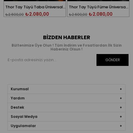
Thor Tay Tüyü Taba Üniversal Oto Koltuk Kılıfı
Thor Tay Tüyü Füme Üniversal Oto Koltuk Kılıfı
₺2.080,00
₺2.080,00
₺2.600,00
₺2.600,00
BIZDEN HABERLER
Bültenimize Üye Olun ! Tüm İndirim ve Fırsatlardan İlk Sizin
Haberiniz Olsun !
GÖNDER
Kurumsal
Yardım
Destek
Sosyal Medya
Uygulamalar