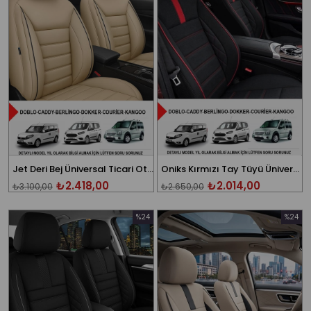
Jet Deri Bej Üniversal Ticari Oto Koltuk Kılıfı(DOBLO-CADDY-BERLİNGO-DOKKER-COURİER-KANGOO)
Oniks Kırmızı Tay Tüyü Üniversal Ticari Oto Koltuk Kılıfı
₺2.418,00
₺2.014,00
₺3.100,00
₺2.650,00
%24
%24
İndirim
İndirim
%24İndirim
%24İndi