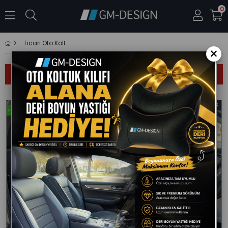
0
Ticari Oto Koltuk Kılıfı 2+1
×
Sıralama
Filtreleme
%18
%18
Fırsat Ürünü
Fırsat Ürünü
İndirim
İndirim
%18İndirim
%18İndi