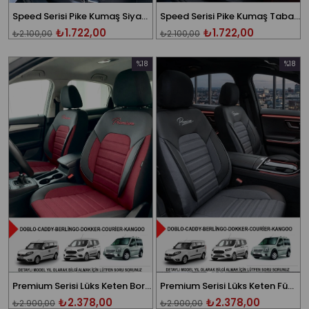
Speed Serisi Pike Kumaş Siyah Ticari 2+1 Oto Koltuk Kılıfı - (DOBLO-CADDY-BERLİNGO-DOKKER-COURİER-KANGOO UYUMLU)
Speed Serisi Pike Kumaş Taba Ticari 2+1 Oto Koltuk Kılıfı - (DOBLO-CADDY-BERLİNGO-DOKKER-COURİER-KANGOO UYUMLU)
₺1.722,00
₺1.722,00
₺2.100,00
₺2.100,00
%18
%18
İndirim
İndirim
%18İndirim
%18İndi
Premium Serisi Lüks Keten Bordo Üniversal Ticari Oto Koltuk Kılıfı (DOBLO-CADDY-BERLİNGO-DOKKER-COURİER-KANGOO UYUMLU)
Premium Serisi Lüks Keten Füme Üniversal Ticari Oto Koltuk Kılıfı (DOBLO-CADDY-BERLİNGO-DOKKER-COURİER-KANGOO UYUMLU)
₺2.378,00
₺2.378,00
₺2.900,00
₺2.900,00