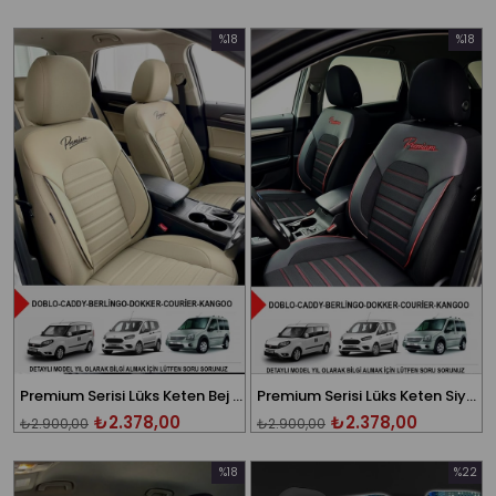
%18
%18
İndirim
İndirim
%18İndirim
%18İndi
Premium Serisi Lüks Keten Bej Üniversal Ticari Oto Koltuk Kılıfı (DOBLO-CADDY-BERLİNGO-DOKKER-COURİER-KANGOO UYUMLU)
Premium Serisi Lüks Keten Siyah Üniversal Ticari Oto Koltuk Kılıfı (DOBLO-CADDY-BERLİNGO-DOKKER-COURİER-KANGOO UYUMLU)
₺2.378,00
₺2.378,00
₺2.900,00
₺2.900,00
%18
%22
İndirim
İndirim