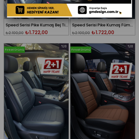
Speed Serisi Pike Kumaş Bej Ticari 2+1 Oto Koltuk Kılıfı - (DOBLO-CADDY-BERLİNGO-DOKKER-COURİER-KANGOO UYUMLU)
Speed Serisi Pike Kumaş Füme Ticari 2+1 Oto Koltuk Kılıfı - (DOBLO-CADDY-BERLİNGO-DOKKER-COURİER-KANGOO UYUMLU)
₺1.722,00
₺1.722,00
₺2.100,00
₺2.100,00
%18
%18
Fırsat Ürünü
Fırsat Ürünü
İndirim
İndirim
%18İndirim
%18İndi