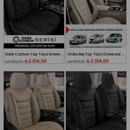
Dark Carbon Tay Tüyü Üniversal 2+1 Ticari Oto Koltuk Kılıfı
Oniks Bej Tay Tüyü Üniversal 2+1 Ticari Oto Koltuk Kılıfı
₺2.014,00
₺2.014,00
₺2.650,00
₺2.650,00
%22
%22
İndirim
İndirim
%22İndirim
%22İndi