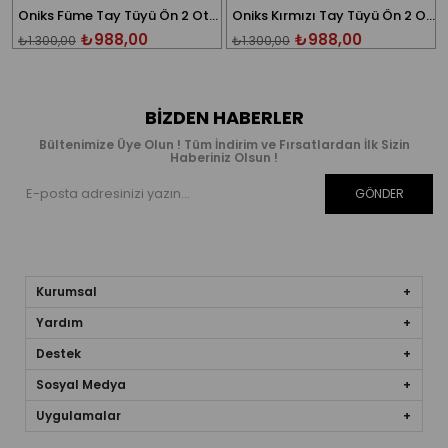
Oniks Füme Tay Tüyü Ön 2 Oto Koltuk Kılıfı
Oniks Kırmızı Tay Tüyü Ön 2 Oto Koltuk Kılıfı
₺988,00
₺988,00
₺1.300,00
₺1.300,00
BIZDEN HABERLER
Bültenimize Üye Olun ! Tüm İndirim ve Fırsatlardan İlk Sizin
Haberiniz Olsun !
GÖNDER
Kurumsal
Yardım
Destek
Sosyal Medya
Uygulamalar