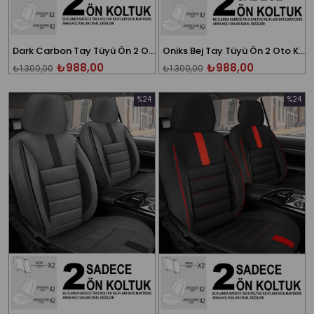
Dark Carbon Tay Tüyü Ön 2 Oto Koltuk Kılıfı
Oniks Bej Tay Tüyü Ön 2 Oto Koltuk Kılıfı
₺988,00
₺988,00
₺1.300,00
₺1.300,00
%24
%24
İndirim
İndirim
%24İndirim
%24İndi