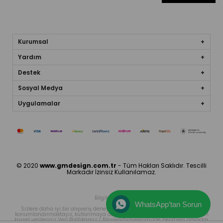
Kurumsal
Yardım
Destek
Sosyal Medya
Uygulamalar
© 2020
www.gmdesign.com.tr
- Tüm Hakları Saklıdır. Tescilli
Markadır İzinsiz Kullanılamaz.
Bilgilendirme
WhatsApp’tan Sorun
Sizlere daha iyi bir alışveriş deneyimi sunabilmek icin sitemizde çerez
konumlandırmaktayız, kullanmaya devam ettiğinizde çerezler ile toplanan
kişisel verileriniz Veri Politikamız / Bilgilendirmelerimizde belirtilen amaçlar