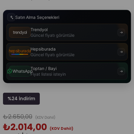
Satın Alma Seçenekleri
Trendyol
trendyol
Güncel fiyatı görüntüle
Hepsiburada
hepsiburada
Güncel fiyatı görüntüle
Toptan / Bayi
WhatsApp
Fiyat listesi isteyin
%
24
İndirim
₺2.650,00
(KDV Dahil)
₺2.014,00
(KDV Dahil)