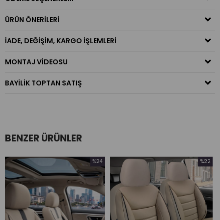
ÜRÜN ÖNERILERI
İADE, DEĞIŞIM, KARGO İŞLEMLERI
MONTAJ VIDEOSU
BAYILIK TOPTAN SATIŞ
BENZER ÜRÜNLER
%24
%22
İndirim
İndirim
%24İndirim
%22İndirim