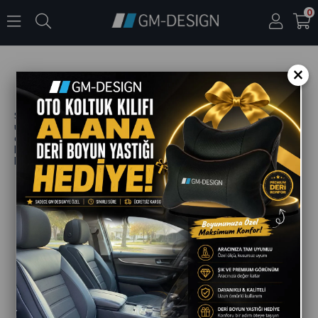
0
×
Sitemize üye olduysanız ve şifrenizi hatırlamıyorsanız;
üyelik formunda kayıtlı olan e-posta adresinizi aşağıdaki
alana yazarak "Kaydet" butonuna tıklayın. Yeni şifre
belirlemeniz için kullanacağınız linki e-posta adresinize
hemen göndereceğiz.