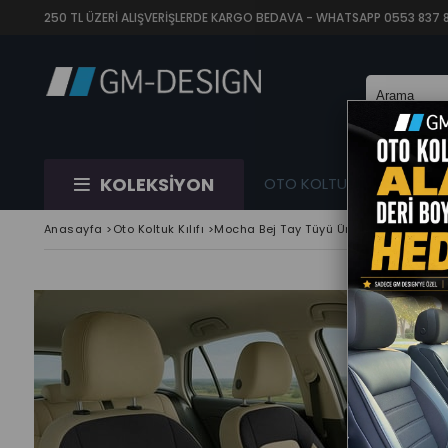
250 TL ÜZERİ ALIŞVERİŞLERDE KARGO BEDAVA - WHATSAPP 0553 837 88 
KOLEKSİYON
OTO KOLTUK KILIFI
Tİ
Anasayfa
>
Oto Koltuk Kılıfı
>
Mocha Bej Tay Tüyü Üniversal Oto Koltuk