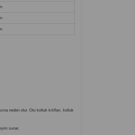
m
m
m
na neden olur. Oto koltuk kılıfları, koltuk
eyim sunar.