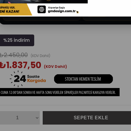
Trendyol
Hepsiburad
hepsiburada
trendyol
Güncel fiyatı görüntüle
%
25
İndirim
₺2.450,00
(KDV Dahil)
₺1.837,50
(KDV Dahil)