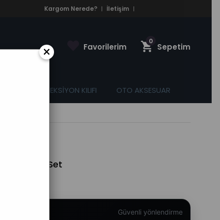
Kargom Nerede?
İletişim
0
Favorilerim
Sepetim
×
ASPAS
DİREKSİYON KILIFI
OTO AKSESUAR
 Koltuk Tam Set
Güvenli yönlendirme