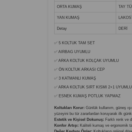
ORTA KUMAŞ
TAY T
YAN KUMAŞ
LAKOS
Detay
DERİ
✅ 5 KOLTUK TAM SET
✅ AIRBAG UYUMLU
✅ ARKA KOLTUK KOLÇAK UYUMLU
✅ ÖN KOLTUK ARKASI CEP
✅ 3 KATMANLI KUMAŞ
✅ ARKA KOLTUK SIRT KISMI 2+1 UYUMLU
✅ ESNEK KUMAŞ POTLUK YAPMAZ
Koltukları Korur:
Günlük kullanım, güneş ışınl
yüzeyini bu tür zararlardan koruyarak ilk günk
Estetik ve Kişisel Dokunuş:
Farklı renk ve d
Konfor Artışı:
Kaliteli kumaş ve ergonomik tas
Değer Kaybını Önler:
Koltukların orijinal döş