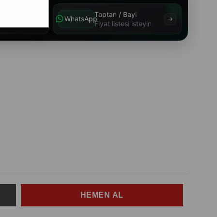
a
Toptan / Bayi
WhatsApp
Güncel fiyatı görüntüle
Fiyat listesi isteyin