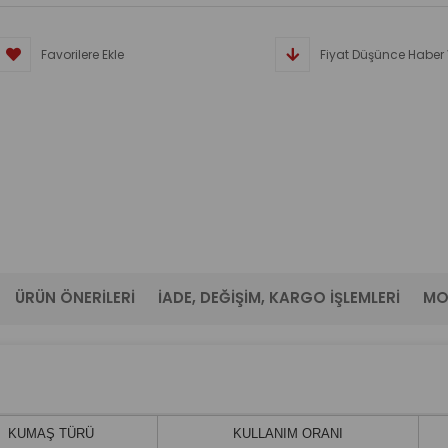
Favorilere Ekle
Fiyat Düşünce Haber 
ÜRÜN ÖNERILERI
İADE, DEĞIŞIM, KARGO İŞLEMLERI
MO
KUMAŞ TÜRÜ
KULLANIM ORANI