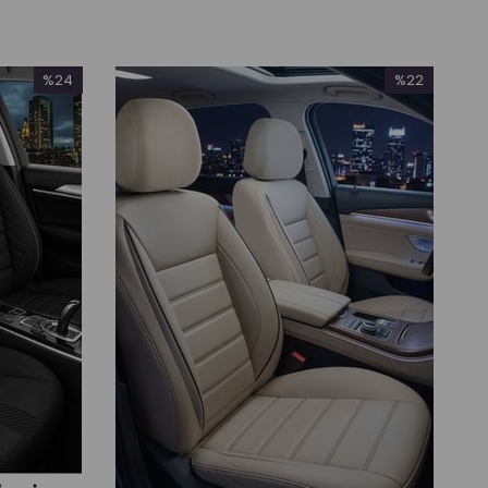
%24
%22
İndirim
İndirim
%24İndirim
%22İndirim