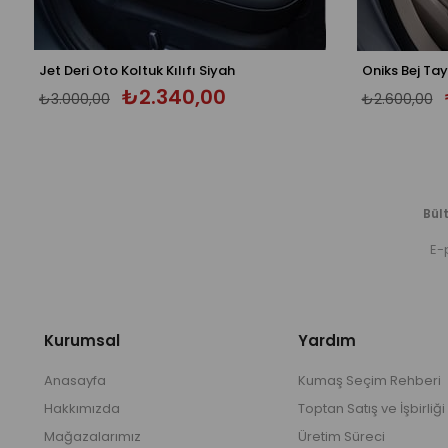
ka 5 Koltuk Tam Set - Üniversal
Jet Deri Oto Koltuk Kılıfı Siyah
₺2.340,00
₺3.000,00
₺2.600,00
Bült
Kurumsal
Yardım
Anasayfa
Kumaş Seçim Rehberi
Hakkımızda
Toptan Satış ve İşbirliği
Mağazalarımız
Üretim Süreci