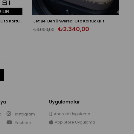
Dark Carbon Tay Tüyü Üniversal Oto Koltuk Kılıfı - 5 Koltuk Tam Set
Jet Bej Deri Üniversal Oto Koltuk Kılıfı
₺2.340,00
₺3.000,00
 !
dya
Uygulamalar
Android Uygulama
k
Instagram
App Store Uygulama
Youtube