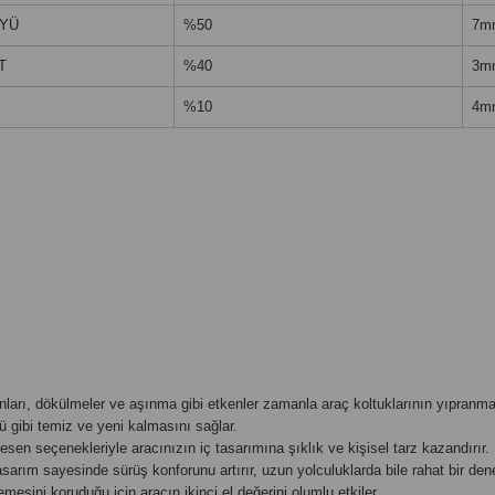
ÜYÜ
%50
7m
T
%40
3m
%10
4m
arı, dökülmeler ve aşınma gibi etkenler zamanla araç koltuklarının yıpranması
ü gibi temiz ve yeni kalmasını sağlar.
esen seçenekleriyle aracınızın iç tasarımına şıklık ve kişisel tarz kazandırır.
arım sayesinde sürüş konforunu artırır, uzun yolculuklarda bile rahat bir den
emesini koruduğu için aracın ikinci el değerini olumlu etkiler.