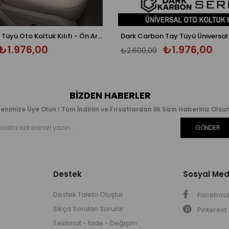
Oniks Bej Tay Tüyü Oto Koltuk Kılıfı - Ön Arka 5 Koltuk Tam Set - Üniversal
₺1.976,00
₺1.976,00
₺2.600,00
BIZDEN HABERLER
enimize Üye Olun ! Tüm İndirim ve Fırsatlardan İlk Sizin Haberiniz Olsun
GÖNDER
Destek
Sosyal Me
Destek Talebi Oluştur
Faceboo
Sıkça Sorulan Sorular
Pinterest
Teslimat - İade - Değişim