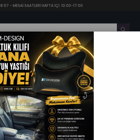
57 - MESAİ SAATLERİ HAFTA İÇİ: 10:00-17:00
CARİ OTO KOLTUK KILIFI
OTO KOLTUK MİNDERİ
OTO P
 Kılıfı - 5 Koltuk Tam Set
Gm Design
Mocha Bej Tay Tüyü Üniversal Oto Koltuk Kılıfı - 5
(GR07215)
Satın Alma Seçenekleri