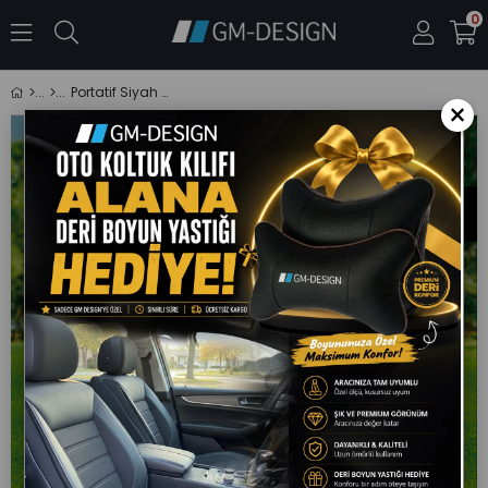
0
Portatif Siyah Termos Çanta - Isı Yalıtımlı Soğuk Taşıma Çantası
×