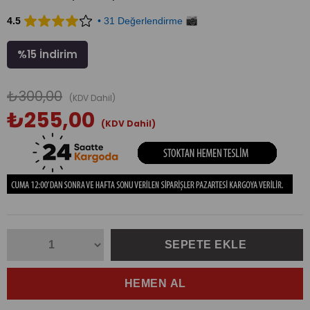
4.5
• 31 Değerlendirme
%
15
İndirim
₺300,00
(KDV Dahil)
₺255,00
(KDV Dahil)