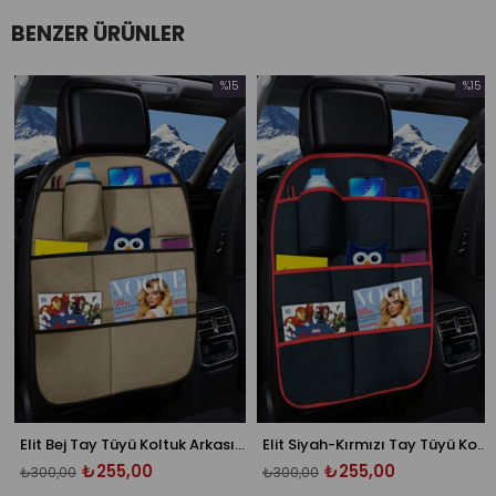
BENZER ÜRÜNLER
%15
%15
İndirim
İndirim
rim
%15İndirim
%15İndiri
Elit Bej Tay Tüyü Koltuk Arkası Organizer
Elit Siyah-Kırmızı Tay Tüyü Koltuk Arkası Organizer
₺255,00
₺255,00
₺300,00
₺300,00