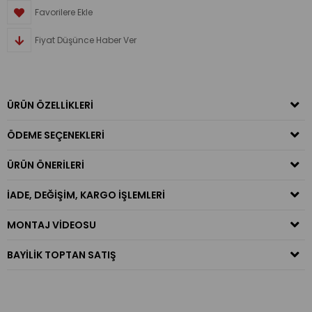
Favorilere Ekle
Fiyat Düşünce Haber Ver
ÜRÜN ÖZELLIKLERI
ÖDEME SEÇENEKLERI
ÜRÜN ÖNERILERI
İADE, DEĞIŞIM, KARGO İŞLEMLERI
MONTAJ VIDEOSU
BAYILIK TOPTAN SATIŞ