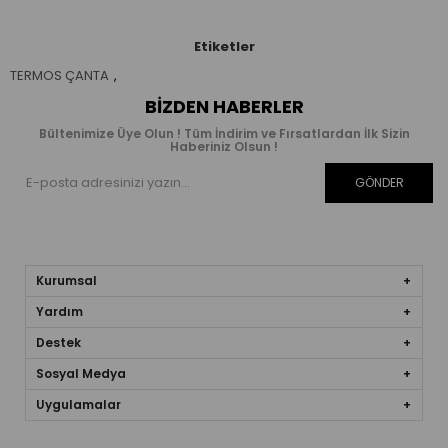
Etiketler
TERMOS ÇANTA
,
BIZDEN HABERLER
Bültenimize Üye Olun ! Tüm İndirim ve Fırsatlardan İlk Sizin
Haberiniz Olsun !
GÖNDER
Kurumsal
Yardım
Destek
Sosyal Medya
Uygulamalar