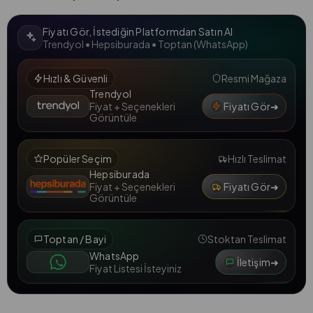
Fiyatı Gör, İstediğin Platformdan Satın Al
Trendyol • Hepsiburada • Toptan (WhatsApp)
Hızlı & Güvenli
Resmi Mağaza
Trendyol
Fiyatı Gör
➜
Fiyat + Seçenekleri
Görüntüle
Popüler Seçim
Hızlı Teslimat
Hepsiburada
Fiyatı Gör
➜
Fiyat + Seçenekleri
Görüntüle
Toptan / Bayi
Stoktan Teslimat
WhatsApp
İletişim
➜
Fiyat Listesi İsteyiniz