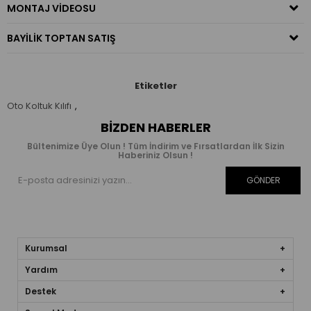
MONTAJ VIDEOSU
BAYILIK TOPTAN SATIŞ
Etiketler
Oto Koltuk Kılıfı
,
BIZDEN HABERLER
Bültenimize Üye Olun ! Tüm İndirim ve Fırsatlardan İlk Sizin
Haberiniz Olsun !
GÖNDER
Kurumsal
Yardım
Destek