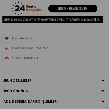
Favorilere Ekle
Fiyat Düşünce Haber Ver
Gelince Haber Ver
ÜRÜN ÖZELLIKLERI
ÜRÜN ÖNERILERI
İADE, DEĞIŞIM, KARGO İŞLEMLERI