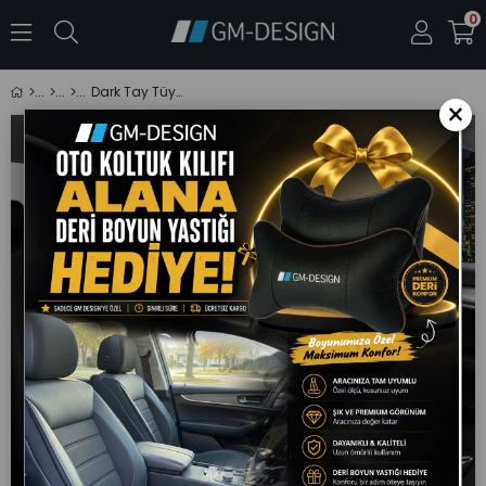
0
Dark Tay Tüyü Oto Koltuk Kılıfı-(FORD Focus-Fiesta-Escort İle Uyumlu)
×