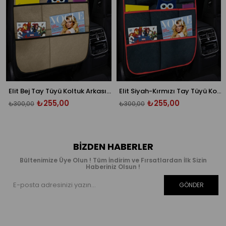
Elit Bej Tay Tüyü Koltuk Arkası Organizer
Elit Siyah-Kırmızı Tay Tüyü Koltuk Arkası Organizer
₺255,00
₺255,00
₺300,00
₺300,00
BIZDEN HABERLER
Bültenimize Üye Olun ! Tüm İndirim ve Fırsatlardan İlk Sizin
Haberiniz Olsun !
GÖNDER