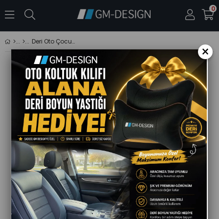
0
Deri Oto Çocuk Bebek Koltuğu Koruyucu - Isofix Uyumlu - Leke Tutmuz - Silinebilir
×