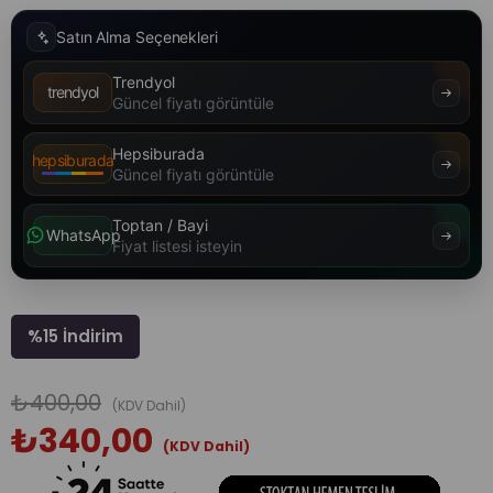
Satın Alma Seçenekleri
Trendyol
trendyol
Güncel fiyatı görüntüle
Hepsiburada
hepsiburada
Güncel fiyatı görüntüle
Toptan / Bayi
WhatsApp
Fiyat listesi isteyin
%
15
İndirim
₺400,00
(KDV Dahil)
₺340,00
(KDV Dahil)