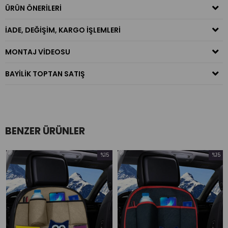
ÜRÜN ÖNERILERI
İADE, DEĞIŞIM, KARGO İŞLEMLERI
MONTAJ VIDEOSU
BAYILIK TOPTAN SATIŞ
BENZER ÜRÜNLER
%15
%15
İndirim
İndirim
rim
%15İndirim
%15İndiri