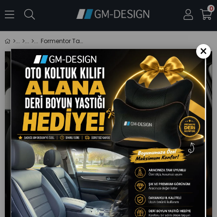
0
Formentor Tay Tüyü Taba Oto Koltuk Kılıfı (Hyundai I20-I30-Accent-Blue-Era-Getz Uyumlu)
×