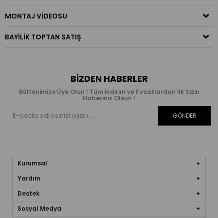
MONTAJ VIDEOSU
BAYILIK TOPTAN SATIŞ
BIZDEN HABERLER
Bültenimize Üye Olun ! Tüm İndirim ve Fırsatlardan İlk Sizin
Haberiniz Olsun !
GÖNDER
Kurumsal
Yardım
Destek
Sosyal Medya