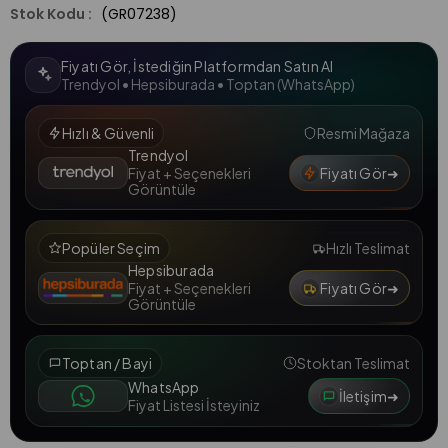
(GR07238)
Fiyatı Gör, İstediğin Platformdan Satın Al
Trendyol • Hepsiburada • Toptan (WhatsApp)
Hızlı & Güvenli
Resmi Mağaza
Trendyol
Fiyatı Gör
➜
Fiyat + Seçenekleri
Görüntüle
Popüler Seçim
Hızlı Teslimat
Hepsiburada
Fiyatı Gör
➜
Fiyat + Seçenekleri
Görüntüle
Toptan / Bayi
Stoktan Teslimat
WhatsApp
İletişim
➜
Fiyat Listesi İsteyiniz