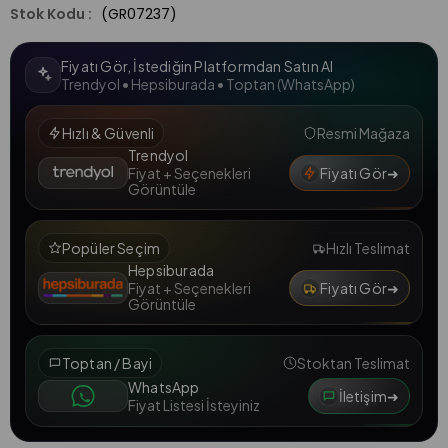
(GR07237)
Fiyatı Gör, İstediğin Platformdan Satın Al
Trendyol • Hepsiburada • Toptan (WhatsApp)
Hızlı & Güvenli
Resmi Mağaza
Trendyol
Fiyatı Gör
➜
Fiyat + Seçenekleri
Görüntüle
Popüler Seçim
Hızlı Teslimat
Hepsiburada
Fiyatı Gör
➜
Fiyat + Seçenekleri
Görüntüle
Toptan / Bayi
Stoktan Teslimat
WhatsApp
İletişim
➜
Fiyat Listesi İsteyiniz