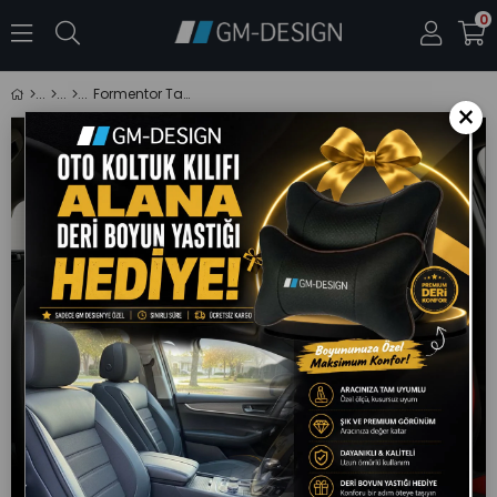
0
Formentor Tay Tüyü Üniversal Kırmızı Oto Koltuk Kılıfı (RENAULT Fluence-Megan 1-2-3-Clio-Symbol-Tailant-Toros)
×