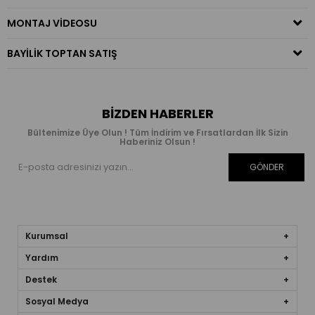
MONTAJ VIDEOSU
BAYILIK TOPTAN SATIŞ
BIZDEN HABERLER
Bültenimize Üye Olun ! Tüm İndirim ve Fırsatlardan İlk Sizin
Haberiniz Olsun !
GÖNDER
Kurumsal
Yardım
Destek
Sosyal Medya