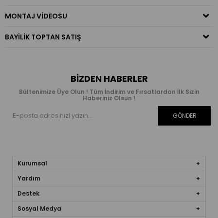
MONTAJ VIDEOSU
BAYILIK TOPTAN SATIŞ
BIZDEN HABERLER
Bültenimize Üye Olun ! Tüm İndirim ve Fırsatlardan İlk Sizin
Haberiniz Olsun !
GÖNDER
Kurumsal
Yardım
Destek
Sosyal Medya