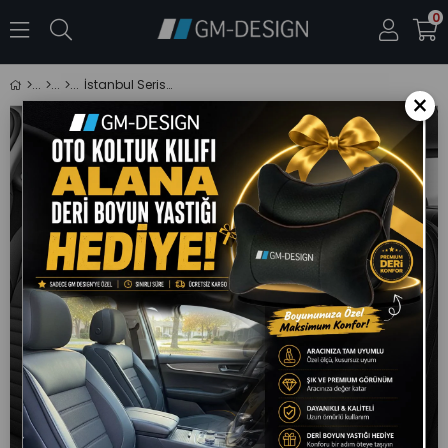
0
İstanbul Serisi Deri Oto Koltuk Kılıfı (RENAULT Fluence-Megan 1-2-3-Clio-Symbol-Tailant-Toros)
×