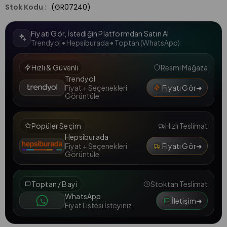
(GR07240)
Fiyatı Gör, İstediğin Platformdan Satın Al
Trendyol • Hepsiburada • Toptan (WhatsApp)
Hızlı & Güvenli
Resmi Mağaza
Trendyol
Fiyatı Gör
➜
Fiyat + Seçenekleri
Görüntüle
Popüler Seçim
Hızlı Teslimat
Hepsiburada
Fiyatı Gör
➜
Fiyat + Seçenekleri
Görüntüle
Toptan / Bayi
Stoktan Teslimat
WhatsApp
İletişim
➜
Fiyat Listesi İsteyiniz