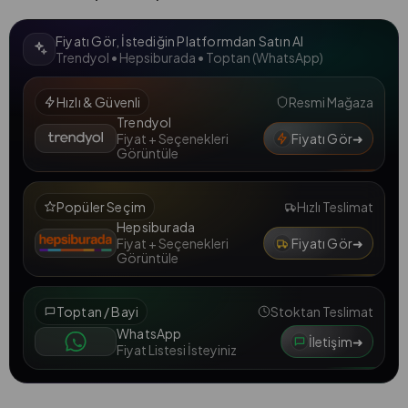
Fiyatı Gör, İstediğin Platformdan Satın Al
Trendyol • Hepsiburada • Toptan (WhatsApp)
Hızlı & Güvenli
Resmi Mağaza
Trendyol
Fiyatı Gör
➜
Fiyat + Seçenekleri
Görüntüle
Popüler Seçim
Hızlı Teslimat
Hepsiburada
Fiyatı Gör
➜
Fiyat + Seçenekleri
Görüntüle
Toptan / Bayi
Stoktan Teslimat
WhatsApp
İletişim
➜
Fiyat Listesi İsteyiniz