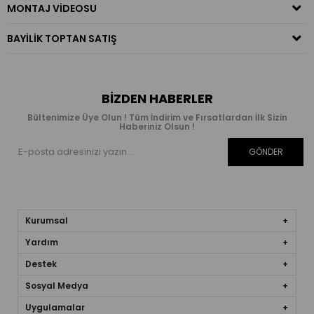
MONTAJ VIDEOSU
BAYILIK TOPTAN SATIŞ
BIZDEN HABERLER
Bültenimize Üye Olun ! Tüm İndirim ve Fırsatlardan İlk Sizin
Haberiniz Olsun !
GÖNDER
Kurumsal
Yardım
Destek
Sosyal Medya
Uygulamalar