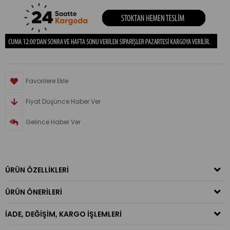
Favorilere Ekle
Fiyat Düşünce Haber Ver
Gelince Haber Ver
ÜRÜN ÖZELLIKLERI
ÜRÜN ÖNERILERI
İADE, DEĞIŞIM, KARGO İŞLEMLERI