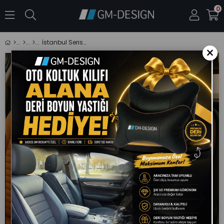
0
İstanbul Serisi Taba Deri Oto Koltuk Kılıfı (FORD Focus-Fiesta-Escort Uyumlu)
×