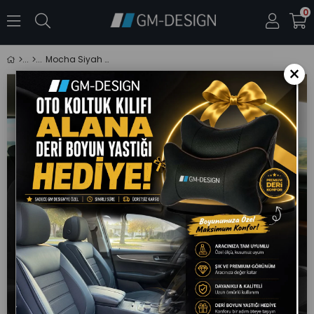
0
Mocha Siyah Tay Tüyü Üniversal Oto Koltuk Kılıfı
×