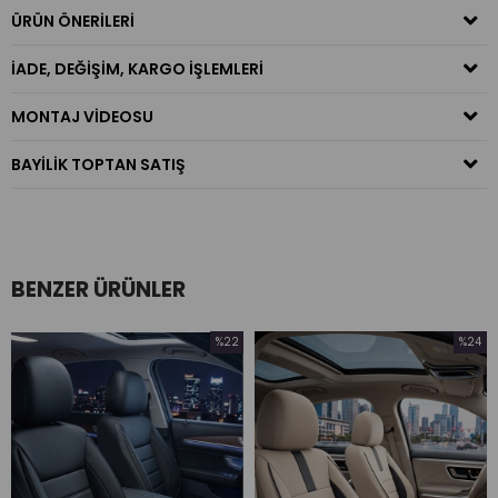
ÜRÜN ÖNERILERI
İADE, DEĞIŞIM, KARGO İŞLEMLERI
MONTAJ VIDEOSU
BAYILIK TOPTAN SATIŞ
BENZER ÜRÜNLER
%22
%24
İndirim
İndirim
%22İndirim
%24İndirim