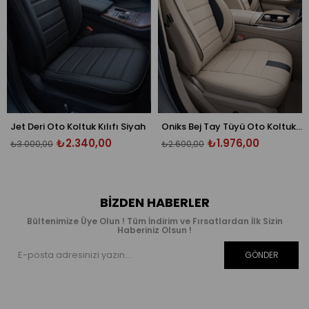
i Oto Koltuk Kılıfı Siyah
Oniks Bej Tay Tüyü Oto Koltuk Kılıfı - Ön Arka 5 Koltuk Tam Set - Üniversal
₺2.340,00
₺1.976,00
,00
₺2.600,00
₺2.600,0
BIZDEN HABERLER
Bültenimize Üye Olun ! Tüm İndirim ve Fırsatlardan İlk Sizin
Haberiniz Olsun !
GÖNDER