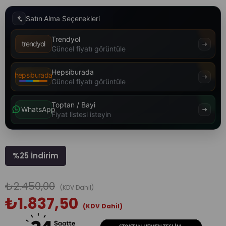
Satın Alma Seçenekleri
Trendyol
trendyol
Güncel fiyatı görüntüle
Hepsiburada
hepsiburada
Güncel fiyatı görüntüle
Toptan / Bayi
WhatsApp
Fiyat listesi isteyin
%
25
İndirim
₺2.450,00
(KDV Dahil)
₺1.837,50
(KDV Dahil)