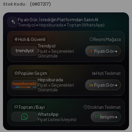
(GR07217)
Fiyatı Gör, İstediğin Platformdan Satın Al
Trendyol • Hepsiburada • Toptan (WhatsApp)
Hızlı & Güvenli
Resmi Mağaza
Trendyol
Fiyatı Gör
➜
Fiyat + Seçenekleri
Görüntüle
Popüler Seçim
Hızlı Teslimat
Hepsiburada
Fiyatı Gör
➜
Fiyat + Seçenekleri
Görüntüle
Toptan / Bayi
Stoktan Teslimat
WhatsApp
İletişim
➜
Fiyat Listesi İsteyiniz