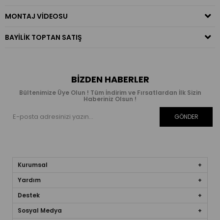
MONTAJ VIDEOSU
BAYILIK TOPTAN SATIŞ
BIZDEN HABERLER
Bültenimize Üye Olun ! Tüm İndirim ve Fırsatlardan İlk Sizin
Haberiniz Olsun !
GÖNDER
Kurumsal
Yardım
Destek
Sosyal Medya