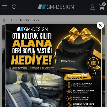
0
Mocha Taba Taytüyü Oto Koltuk Kılıfı (Renault Fluence-Megan 1-2-3-Clio-Symbol-Taliant-Toros Uyumlu)
×