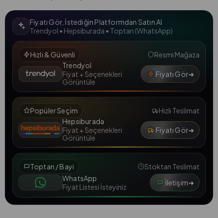
Fiyatı Gör, İstediğin Platformdan Satın Al
Trendyol • Hepsiburada • Toptan (WhatsApp)
Hızlı & Güvenli
Resmi Mağaza
Trendyol
Fiyatı Gör
➜
Fiyat + Seçenekleri
Görüntüle
Popüler Seçim
Hızlı Teslimat
Hepsiburada
Fiyatı Gör
➜
Fiyat + Seçenekleri
Görüntüle
Toptan / Bayi
Stoktan Teslimat
WhatsApp
İletişim
➜
Fiyat Listesi İsteyiniz