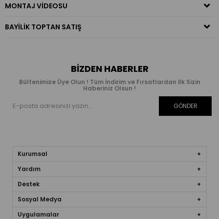
MONTAJ VIDEOSU
BAYILIK TOPTAN SATIŞ
BIZDEN HABERLER
Bültenimize Üye Olun ! Tüm İndirim ve Fırsatlardan İlk Sizin
Haberiniz Olsun !
GÖNDER
Kurumsal
Yardım
Destek
Sosyal Medya
Uygulamalar