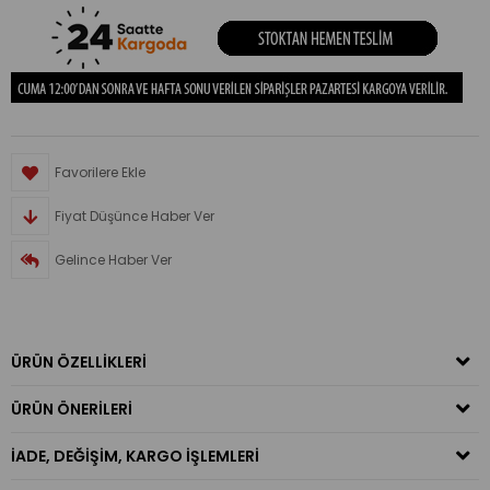
Favorilere Ekle
Fiyat Düşünce Haber Ver
Gelince Haber Ver
ÜRÜN ÖZELLIKLERI
ÜRÜN ÖNERILERI
İADE, DEĞIŞIM, KARGO İŞLEMLERI