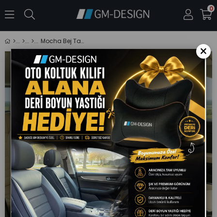
0
Mocha Bej Taytüyü Oto Koltuk Kılıfı (Fiat Egea-Linea-Punto-Albea-Marea-Tipo-Uno Uyumlu)
×