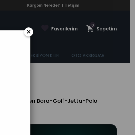
Kargom Nerede?
İletişim
0
Favorilerim
Sepetim
×
ASPAS
DİREKSİYON KILIFI
OTO AKSESUAR
a-Polo Uyumlu)
fı (Volkswagen Bora-Golf-Jetta-Polo