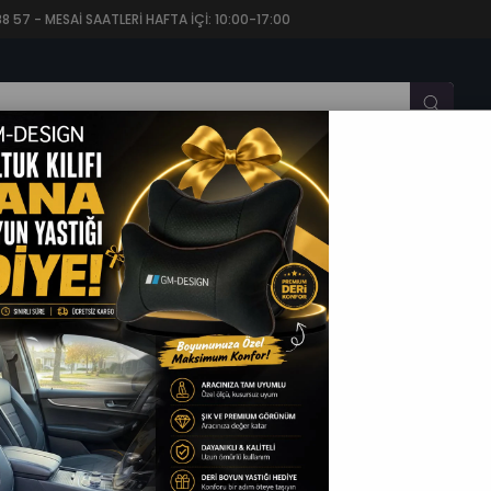
57 - MESAİ SAATLERİ HAFTA İÇİ: 10:00-17:00
CARİ OTO KOLTUK KILIFI
OTO KOLTUK MİNDERİ
OTO P
er Serisi Bordo Keten Kumaş Oto Koltuk Kılıfı (Volkswagen Bora-Golf-Jett
Gm Design
Panther Serisi Bordo Keten Kumaş Oto Koltuk Kılı
Uyumlu)
(GR07256)
Fiyatı Gör, İstediğin Platformdan Satın Al