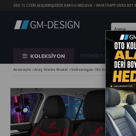
250 TL ÜZERİ ALIŞVERİŞLERDE KARGO BEDAVA - WHATSAPP 0553 837 88 
KOLEKSİYON
OTO KOLTUK KILIFI
Tİ
Anasayfa
>
Araç Marka Model
>
Volkswagen Oto Koltuk Kılıfı
>
Panth