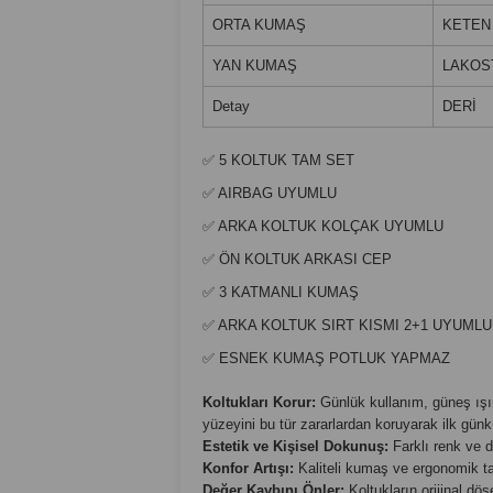
ORTA KUMAŞ
KETEN
YAN KUMAŞ
LAKOS
Detay
DERİ
✅ 5 KOLTUK TAM SET
✅ AIRBAG UYUMLU
✅ ARKA KOLTUK KOLÇAK UYUMLU
✅ ÖN KOLTUK ARKASI CEP
✅ 3 KATMANLI KUMAŞ
✅ ARKA KOLTUK SIRT KISMI 2+1 UYUMLU
✅ ESNEK KUMAŞ POTLUK YAPMAZ
Koltukları Korur:
Günlük kullanım, güneş ışınl
yüzeyini bu tür zararlardan koruyarak ilk günk
Estetik ve Kişisel Dokunuş:
Farklı renk ve d
Konfor Artışı:
Kaliteli kumaş ve ergonomik tas
Değer Kaybını Önler:
Koltukların orijinal döş