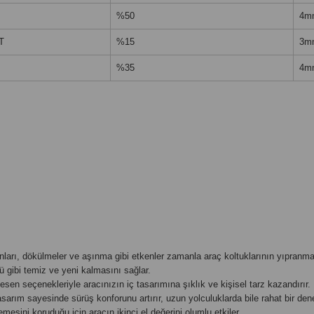
%50
4m
T
%15
3m
%35
4m
arı, dökülmeler ve aşınma gibi etkenler zamanla araç koltuklarının yıpranması
ü gibi temiz ve yeni kalmasını sağlar.
esen seçenekleriyle aracınızın iç tasarımına şıklık ve kişisel tarz kazandırır.
arım sayesinde sürüş konforunu artırır, uzun yolculuklarda bile rahat bir den
emesini koruduğu için aracın ikinci el değerini olumlu etkiler.