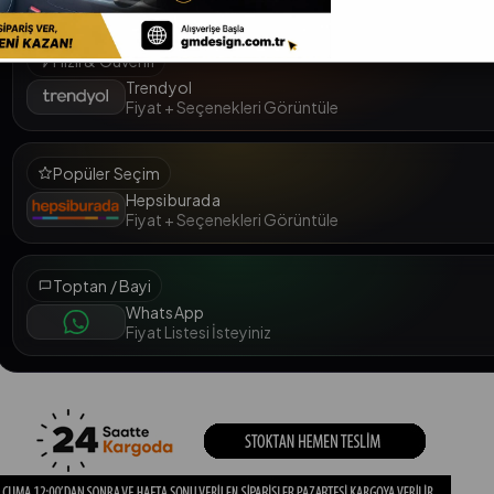
Trendyol • Hepsiburada • Toptan (WhatsApp)
Hızlı & Güvenli
Trendyol
Fiyat + Seçenekleri Görüntüle
Popüler Seçim
Hepsiburada
Fiyat + Seçenekleri Görüntüle
Toptan / Bayi
WhatsApp
Fiyat Listesi İsteyiniz