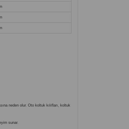
m
m
m
na neden olur. Oto koltuk kılıfları, koltuk
eyim sunar.