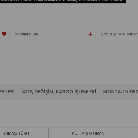
Favorilere Ekle
Fiyat Düşünce Haber 
RILERI
İADE, DEĞIŞIM, KARGO İŞLEMLERI
MONTAJ VIDE
KUMAŞ TÜRÜ
KULLANIM ORANI