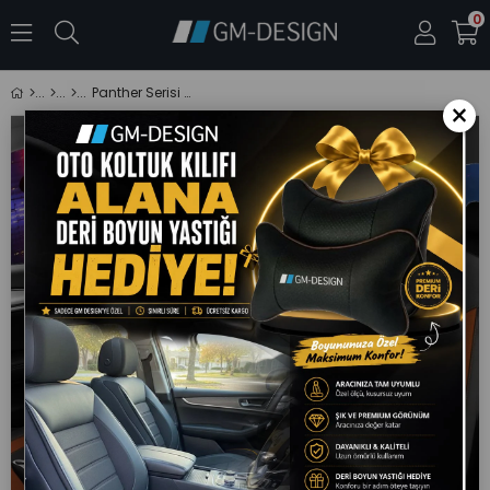
0
Panther Serisi Taba Keten Kumaş Oto Koltuk Kılıfı (Hyundai I20-I30-Accent-Blue-Era-Getz Uyumlu)
×