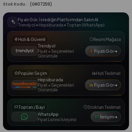
(GR07259)
Fiyatı Gör, İstediğin Platformdan Satın Al
Trendyol • Hepsiburada • Toptan (WhatsApp)
Hızlı & Güvenli
Resmi Mağaza
Trendyol
Fiyatı Gör
➜
Fiyat + Seçenekleri
Görüntüle
Popüler Seçim
Hızlı Teslimat
Hepsiburada
Fiyatı Gör
➜
Fiyat + Seçenekleri
Görüntüle
Toptan / Bayi
Stoktan Teslimat
WhatsApp
İletişim
➜
Fiyat Listesi İsteyiniz