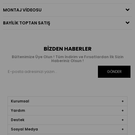
MONTAJ VIDEOSU
BAYILIK TOPTAN SATIŞ
BIZDEN HABERLER
Bültenimize Üye Olun ! Tüm İndirim ve Fırsatlardan İlk Sizin
Haberiniz Olsun !
GÖNDER
Kurumsal
Yardım
Destek
Sosyal Medya