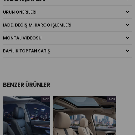
ÜRÜN ÖNERILERI
İADE, DEĞIŞIM, KARGO İŞLEMLERI
MONTAJ VIDEOSU
BAYILIK TOPTAN SATIŞ
BENZER ÜRÜNLER
%22
%24
İndirim
İndirim
%22İndirim
%24İndirim