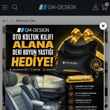
0
Premium Serisi Lüks Keten Üniversal Bej Oto Koltuk Kılıfı - 5 Koltuk Tam Set
×