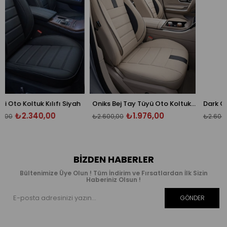
ılıfı Siyah
Oniks Bej Tay Tüyü Oto Koltuk Kılıfı - Ön Arka 5 Koltuk Tam Set - Üniversal
00
₺1.976,00
₺1.976,00
₺2.600,00
₺2.600,00
BIZDEN HABERLER
Bültenimize Üye Olun ! Tüm İndirim ve Fırsatlardan İlk Sizin
Haberiniz Olsun !
GÖNDER