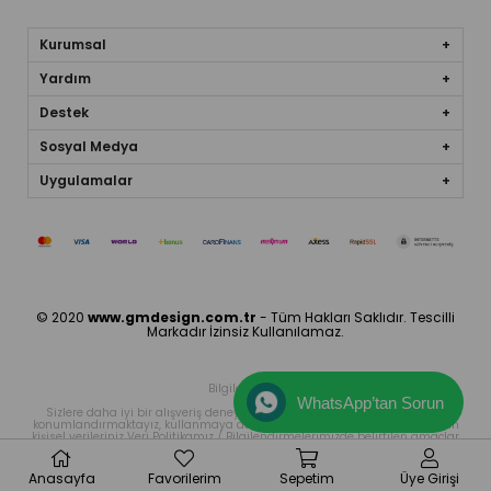
Kurumsal
Yardım
Destek
Sosyal Medya
Uygulamalar
© 2020
www.gmdesign.com.tr
- Tüm Hakları Saklıdır. Tescilli
Markadır İzinsiz Kullanılamaz.
Bilgilendirme
WhatsApp’tan Sorun
Sizlere daha iyi bir alışveriş deneyimi sunabilmek icin sitemizde çerez
konumlandırmaktayız, kullanmaya devam ettiğinizde çerezler ile toplanan
kişisel verileriniz Veri Politikamız / Bilgilendirmelerimizde belirtilen amaçlar
ve yöntemlerle mevzuatına uygun olarak kullanılacaktır.
Anasayfa
Favorilerim
Sepetim
Üye Girişi