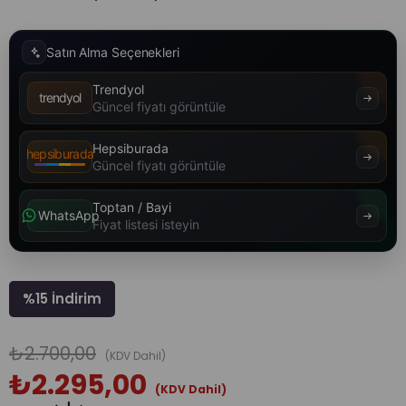
Satın Alma Seçenekleri
Trendyol
trendyol
Güncel fiyatı görüntüle
Hepsiburada
hepsiburada
Güncel fiyatı görüntüle
Toptan / Bayi
WhatsApp
Fiyat listesi isteyin
%
15
İndirim
₺2.700,00
(KDV Dahil)
₺2.295,00
(KDV Dahil)