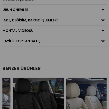
ÜRÜN ÖNERILERI
İADE, DEĞIŞIM, KARGO İŞLEMLERI
MONTAJ VIDEOSU
BAYILIK TOPTAN SATIŞ
BENZER ÜRÜNLER
4
%24
%22
irim
İndirim
İndir
İndirim
%24İndirim
%22İ