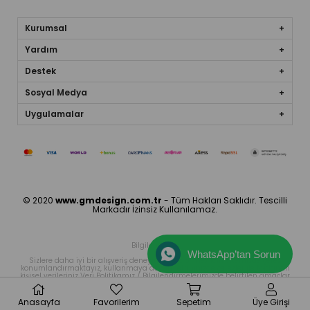
Kurumsal
Yardım
Destek
Sosyal Medya
Uygulamalar
© 2020
www.gmdesign.com.tr
- Tüm Hakları Saklıdır. Tescilli
Markadır İzinsiz Kullanılamaz.
Bilgilendirme
WhatsApp’tan Sorun
Sizlere daha iyi bir alışveriş deneyimi sunabilmek icin sitemizde çerez
konumlandırmaktayız, kullanmaya devam ettiğinizde çerezler ile toplanan
kişisel verileriniz Veri Politikamız / Bilgilendirmelerimizde belirtilen amaçlar
ve yöntemlerle mevzuatına uygun olarak kullanılacaktır.
Anasayfa
Favorilerim
Sepetim
Üye Girişi