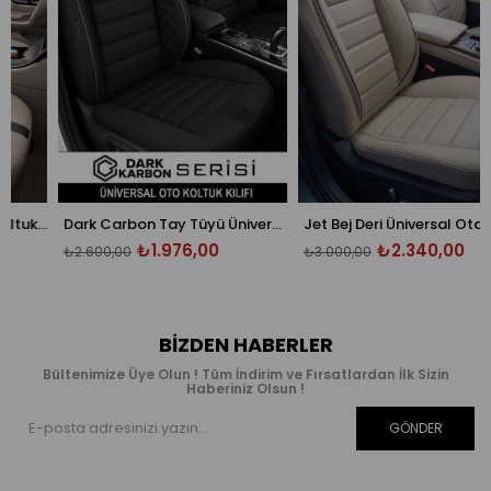
Oniks Bej Tay Tüyü Oto Koltuk Kılıfı - Ön Arka 5 Koltuk Tam Set - Üniversal
Dark Carbon Tay Tüyü Üniversal Oto Koltuk Kılıfı - 5 Koltuk Tam Set
Jet Bej Deri Üniversal Oto Koltuk Kılı
₺1.976,00
₺2.340,00
₺2.600,00
₺3.000,00
BIZDEN HABERLER
Bültenimize Üye Olun ! Tüm İndirim ve Fırsatlardan İlk Sizin
Haberiniz Olsun !
GÖNDER