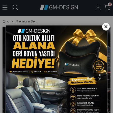
0
Premium Serisi Lüks Keten Üniversal Füme Oto Koltuk Kılıfı - 5 Koltuk Tam Set
×