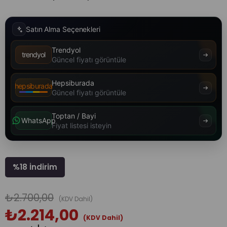
Satın Alma Seçenekleri
Trendyol
trendyol
Güncel fiyatı görüntüle
Hepsiburada
hepsiburada
Güncel fiyatı görüntüle
Toptan / Bayi
WhatsApp
Fiyat listesi isteyin
%
18
İndirim
₺2.700,00
(KDV Dahil)
₺2.214,00
(KDV Dahil)