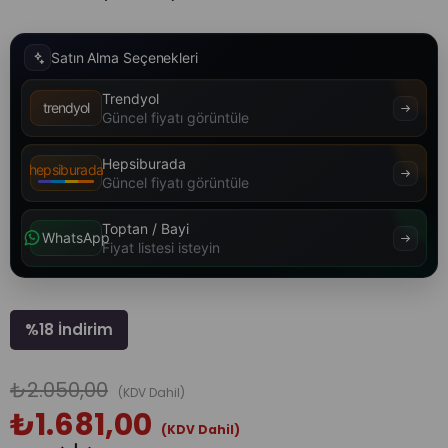
Satın Alma Seçenekleri
Trendyol
trendyol
Güncel fiyatı görüntüle
Hepsiburada
hepsiburada
Güncel fiyatı görüntüle
Toptan / Bayi
WhatsApp
Fiyat listesi isteyin
%
18
İndirim
₺2.050,00
(KDV Dahil)
₺1.681,00
(KDV Dahil)