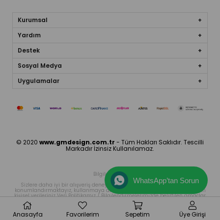
Kurumsal
Yardım
Destek
Sosyal Medya
Uygulamalar
© 2020
www.gmdesign.com.tr
- Tüm Hakları Saklıdır. Tescilli
Markadır İzinsiz Kullanılamaz.
Bilgilendirme
WhatsApp’tan Sorun
Sizlere daha iyi bir alışveriş deneyimi sunabilmek icin sitemizde çerez
konumlandırmaktayız, kullanmaya devam ettiğinizde çerezler ile toplanan
kişisel verileriniz Veri Politikamız / Bilgilendirmelerimizde belirtilen amaçlar
ve yöntemlerle mevzuatına uygun olarak kullanılacaktır.
Anasayfa
Favorilerim
Sepetim
Üye Girişi