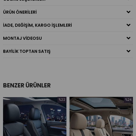
ÜRÜN ÖNERILERI
İADE, DEĞIŞIM, KARGO İŞLEMLERI
MONTAJ VIDEOSU
BAYILIK TOPTAN SATIŞ
BENZER ÜRÜNLER
%22
%24
İndirim
İndirim
%22İndirim
%24İndirim