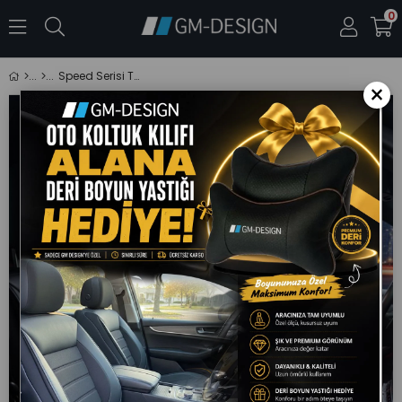
0
Speed Serisi Taba Pike Kumaş Üniversal Oto Koltuk Kılıfı - 5 Koltuk Tam Set
×