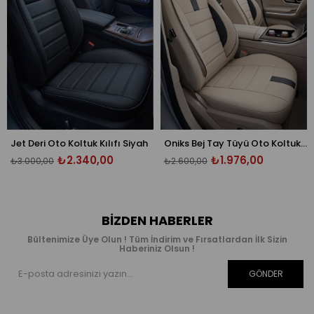
ri Oto Koltuk Kılıfı Siyah
Oniks Bej Tay Tüyü Oto Koltuk Kılıfı - Ön Arka 5 Koltuk Tam Set - Üniversal
₺2.340,00
₺1.976,00
,00
₺2.600,00
₺2.600,
BIZDEN HABERLER
Bültenimize Üye Olun ! Tüm İndirim ve Fırsatlardan İlk Sizin
Haberiniz Olsun !
GÖNDER