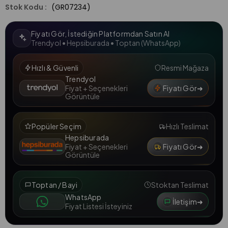
(GR07234)
Fiyatı Gör, İstediğin Platformdan Satın Al
Trendyol • Hepsiburada • Toptan (WhatsApp)
Hızlı & Güvenli
Resmi Mağaza
Trendyol
Fiyatı Gör
➜
Fiyat + Seçenekleri
Görüntüle
Popüler Seçim
Hızlı Teslimat
Hepsiburada
Fiyatı Gör
➜
Fiyat + Seçenekleri
Görüntüle
Toptan / Bayi
Stoktan Teslimat
WhatsApp
İletişim
➜
Fiyat Listesi İsteyiniz