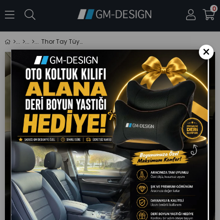
0
Thor Tay Tüyü Taba Oto Koltuk Kılıfı (RENAULT-Fluence-Megan 1-2-3-Clio-Symbol-Taliant-Toros Uyumlu)
×