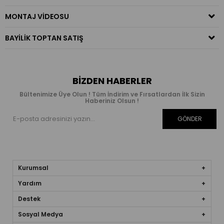
MONTAJ VIDEOSU
BAYILIK TOPTAN SATIŞ
BIZDEN HABERLER
Bültenimize Üye Olun ! Tüm İndirim ve Fırsatlardan İlk Sizin
Haberiniz Olsun !
GÖNDER
Kurumsal
Yardım
Destek
Sosyal Medya