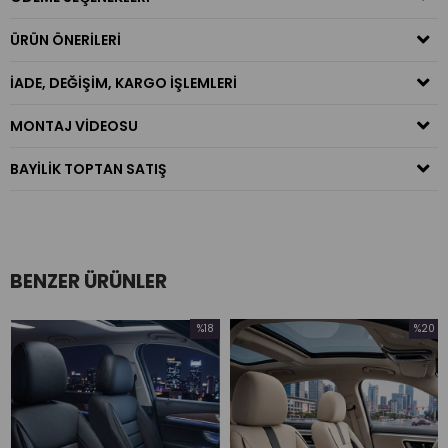
ÜRÜN ÖNERILERI
İADE, DEĞIŞIM, KARGO İŞLEMLERI
MONTAJ VIDEOSU
BAYILIK TOPTAN SATIŞ
BENZER ÜRÜNLER
%18
%20
İndirim
İndirim
m
%18İndirim
%20İndirim