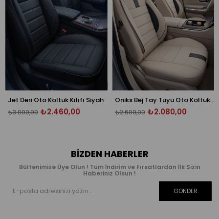
et Deri Oto Koltuk Kılıfı Siyah
Oniks Bej Tay Tüyü Oto Koltuk Kılıfı - Ön Arka 5 Koltuk Tam Set - Üniversal
₺2.460,00
₺2.080,00
3.000,00
₺2.600,00
₺2
BIZDEN HABERLER
Bültenimize Üye Olun ! Tüm İndirim ve Fırsatlardan İlk Sizin
Haberiniz Olsun !
GÖNDER