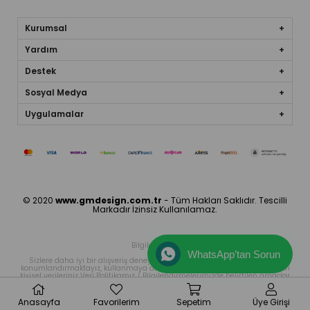
Kurumsal
Yardım
Destek
Sosyal Medya
Uygulamalar
© 2020
www.gmdesign.com.tr
- Tüm Hakları Saklıdır. Tescilli
Markadır İzinsiz Kullanılamaz.
Bilgilendirme
WhatsApp’tan Sorun
Sizlere daha iyi bir alışveriş deneyimi sunabilmek icin sitemizde çerez
konumlandırmaktayız, kullanmaya devam ettiğinizde çerezler ile toplanan
kişisel verileriniz Veri Politikamız / Bilgilendirmelerimizde belirtilen amaçlar
ve yöntemlerle mevzuatına uygun olarak kullanılacaktır.
Anasayfa
Favorilerim
Sepetim
Üye Girişi