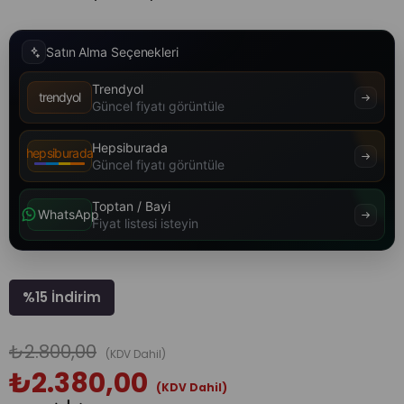
Satın Alma Seçenekleri
Trendyol
trendyol
Güncel fiyatı görüntüle
Hepsiburada
hepsiburada
Güncel fiyatı görüntüle
Toptan / Bayi
WhatsApp
Fiyat listesi isteyin
%
15
İndirim
₺2.800,00
(KDV Dahil)
₺2.380,00
(KDV Dahil)