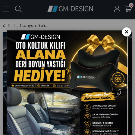
0
Titanyum Serisi Lüks Keten Üniversal Siyah Oto Koltuk Kılıfı - 5 Koltuk Tam Set
×